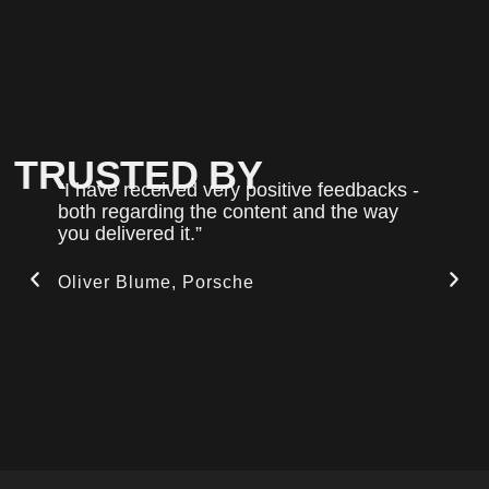
TRUSTED BY
“I have received very positive feedbacks -
“
both regarding the content and the way
e
you delivered it.”
T
t
p
Oliver Blume, Porsche
T
U