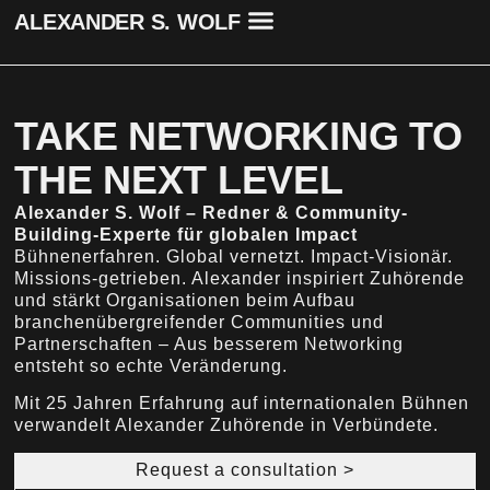
ALEXANDER S. WOLF
KEYNOTE SPEAKING
COMMUNITY BUILDING
ÜBER ALEXANDER S. WOLF
TAKE NETWORKING TO
THE NEXT LEVEL
Alexander S. Wolf – Redner & Community-
Building-Experte für globalen Impact
Bühnenerfahren. Global vernetzt. Impact-Visionär.
Missions-getrieben. Alexander inspiriert Zuhörende
und stärkt Organisationen beim Aufbau
branchenübergreifender Communities und
Partnerschaften – Aus besserem Networking
entsteht so echte Veränderung.
Mit 25 Jahren Erfahrung auf internationalen Bühnen
verwandelt Alexander Zuhörende in Verbündete.
Request a consultation >