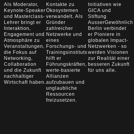
Als Moderator,
Kontakte zu
Initiativen wie
Keynote-Speaker
Ökosystemen
GICA und
und Masterclass-
verwandelt. Als
Stiftung
Lehrer bringt er
Gründer
AusserGewöhnlich
Interaktion,
zahlreicher
Berlin verbindet
Engagement und
Netzwerke und
er Pioniere in
Atmosphäre zu
eines
globalen Impact-
Veranstaltungen,
Forschungs- und
Netzwerken - so
die Fokus auf
Trainingsinstituts
werden Visionen
Networking,
hilft er
zur Realität einer
Collaboration
Führungskräften,
besseren Zukunft
und die Zukunft
werte-basierte
für uns alle.
nachhaltiger
Allianzen
Wirtschaft haben.
aufzubauen und
unglaubliche
Ressourcen
freizusetzen.